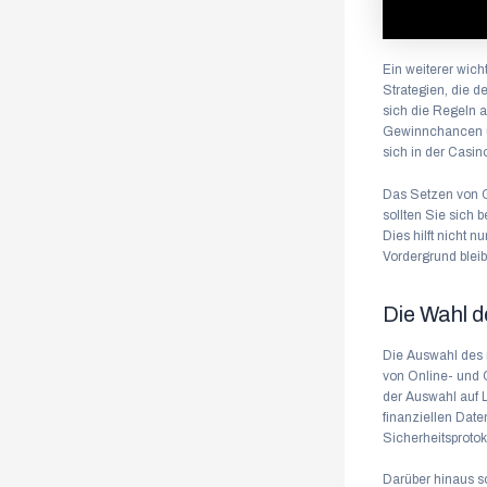
Ein weiterer wich
Strategien, die 
sich die Regeln 
Gewinnchancen und
sich in der Casin
Das Setzen von Gr
sollten Sie sich 
Dies hilft nicht 
Vordergrund bleib
Die Wahl d
Die Auswahl des r
von Online- und 
der Auswahl auf 
finanziellen Date
Sicherheitsprotok
Darüber hinaus s