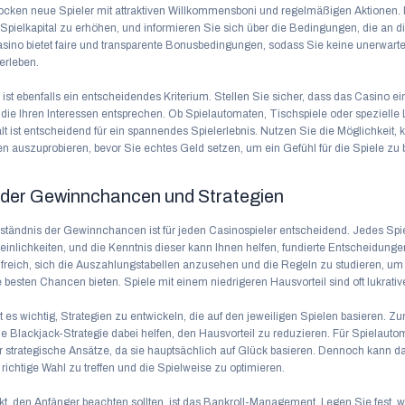
ocken neue Spieler mit attraktiven Willkommensboni und regelmäßigen Aktionen.
Spielkapital zu erhöhen, und informieren Sie sich über die Bedingungen, die an 
asino bietet faire und transparente Bonusbedingungen, sodass Sie keine unerwart
erleben.
ist ebenfalls ein entscheidendes Kriterium. Stellen Sie sicher, dass das Casino ein
, die Ihren Interessen entsprechen. Ob Spielautomaten, Tischspiele oder spezielle
falt ist entscheidend für ein spannendes Spielerlebnis. Nutzen Sie die Möglichkeit
en auszuprobieren, bevor Sie echtes Geld setzen, um ein Gefühl für die Spiele z
 der Gewinnchancen und Strategien
rständnis der Gewinnchancen ist für jeden Casinospieler entscheidend. Jedes Spie
nlichkeiten, und die Kenntnis dieser kann Ihnen helfen, fundierte Entscheidungen 
ilfreich, sich die Auszahlungstabellen anzusehen und die Regeln zu studieren, u
 besten Chancen bieten. Spiele mit einem niedrigeren Hausvorteil sind oft lukrativer
t es wichtig, Strategien zu entwickeln, die auf den jeweiligen Spielen basieren. Z
 Blackjack-Strategie dabei helfen, den Hausvorteil zu reduzieren. Für Spielautom
 strategische Ansätze, da sie hauptsächlich auf Glück basieren. Dennoch kann da
e richtige Wahl zu treffen und die Spielweise zu optimieren.
kt, den Anfänger beachten sollten, ist das Bankroll-Management. Legen Sie fest, w