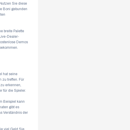
 Nutzen Sie diese
die Boni gebunden
eten
e breite Palette
 Live-Dealer-
, kostenlose Demos
u bekommen.
l hat seine
zu treffen. Für
m zu erkennen,
 für die Spieler.
um Beispiel kann
aten gibt es
s Verständnis der
ie viel Geld Sie