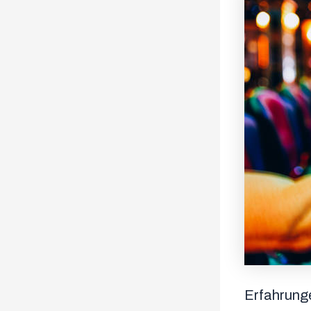
Erfahrung