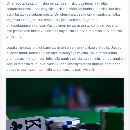
On myös tärkeää tunnistaa pelaamisen riskit. Jos huomaat, että
pelaaminen vaikuttaa negatiivisesti elämääsi tai ihmissuhteisiisi, harkitse
apua tai taukoa pelaamisesta. On olemassa useita organisaatioita, jotka
tarjoavat tukea ja resursseja niille, jotka kokevat ongelmia
uhkapelaamisen kanssa. Vastuullinen pelaaminen tarkoittaa myös sitä,
että pelaat vain huvin vuoksi etkä käytä sitä keinona ratkaista taloudellisia
ongelmia.
Lopuksi, muista, että uhkapelaaminen on ennen kaikkea viihdettä. Jos se
ei enää tunnu hauskalta, on aika pysähtyä ja miettiä, mikä on tärkeintä
elämässäsi. Pelaamisen tulisi olla nautinnollista, ja sen tulisi antaa sinulle
iloa, ei stressiä tai huolia. Vastuullinen lähestymistapa uhkapelaamiseen
auttaa sinua nauttimaan siitä turvallisesti ja positiivisesti.