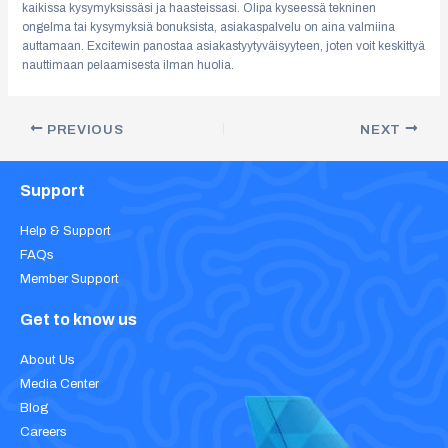
kaikissa kysymyksissäsi ja haasteissasi. Olipa kyseessä tekninen
ongelma tai kysymyksiä bonuksista, asiakaspalvelu on aina valmiina
auttamaan. Excitewin panostaa asiakastyytyväisyyteen, joten voit keskittyä
nauttimaan pelaamisesta ilman huolia.
PREVIOUS
NEXT
Support
Help & Support
FAQs
Member Support
Get to know us
About Us
Media Center
Blog
Careers