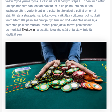
vaatii myös ymmärrystä ja vastuullista lähestymistapaa. Ennen kuin astut
uhkapelimaailmaan, on tärkeää tutustua eri pelimuotoihin, kuten
kasinopeleihin, vedonlyöntiin ja pokeriin. Jokaisella pelillä on omat
sääntönsä ja strategiansa, jotka voivat vaikuttaa voittomahdollisuuksiin.
Ymmärtämällä pelin säännöt ja dynamiikan voit vähentää riskiäsi ja
parantaa pelikokemustasi. Monet pelaajat valitsevat pelatakseen
esimerkiksi
Excitewin
-alustalla, joka yhdistää erilaista viihdettä
käyttäjilleen.