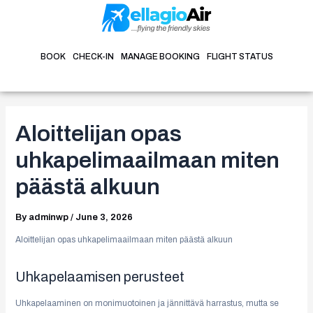
Skip
Post
to
navigation
content
BOOK
CHECK-IN
MANAGE BOOKING
FLIGHT STATUS
Aloittelijan opas
uhkapelimaailmaan miten
päästä alkuun
By
adminwp
/
June 3, 2026
Aloittelijan opas uhkapelimaailmaan miten päästä alkuun
Uhkapelaamisen perusteet
Uhkapelaaminen on monimuotoinen ja jännittävä harrastus, mutta se