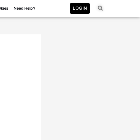
LOGIN
Skies
Need Help?