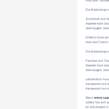
dass alle Transak
Die Bedeutung von
Sicherheit und Ve
Aspekte kann das 
überzeugen, dass 
Drittens muss ein
dass das Casino s
Die Bedeutung v
Fairness und Tra
Aspekte kann das 
überzeugen, dass 
Letztendlich muss
transparent und e
transparent und e
Wenn
online casi
sollten Sie sich
für Glücksspiel i