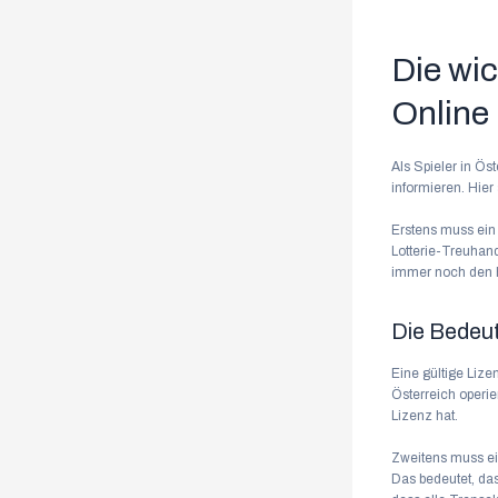
Die wic
Online 
Als Spieler in Ös
informieren. Hier
Erstens muss ein 
Lotterie-Treuhand
immer noch den h
Die Bedeut
Eine gültige Lize
Österreich operie
Lizenz hat.
Zweitens muss ein
Das bedeutet, das