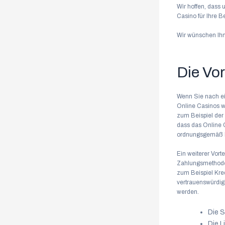
Wir hoffen, dass 
Casino für Ihre B
Wir wünschen Ihn
Die Vor
Wenn Sie nach ei
Online Casinos we
zum Beispiel der 
dass das Online C
ordnungsgemäß b
Ein weiterer Vort
Zahlungsmethoden
zum Beispiel Kre
vertrauenswürdig
werden.
Die S
Die L