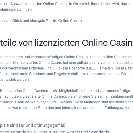
unsere Auswahl der besten Online Casinos in Österreich Ihnen helfen wird, das per
edürfnisse zu finden.
en viel Glück und eine gute Zeit im Online Casino!
teile von lizenzierten Online Casi
nem sicheren und vertrauenswürdigen Online Casino suchen, sollten Sie sich an 
nden. Ein lizenziertes Online Casino hat eine gültige Lizenz von einer staatlich
Österreichischen Lotterien- und Glücksspielbehörde (ÖLLG), erhalten. Diese Lizen
asino bestimmte Standards und Regeln einhält, um sicherzustellen, dass Spieler 
ehandelt werden.
eil lizenziertes Online Casinos ist die Möglichkeit, sichere und vertrauenswürdige
 zu nutzen. Lizenzierte Online Casinos bieten oft eine Vielzahl an Zahlungsmet
ditkarten, Banküberweisungen und E-Wallets. Diese Methoden sind meistens sich
, da sie von staatlichen Behörden und international anerkannten Zahlungssysteme
piele sind fair und ordnungsgemäß
izenz garantiert die Einhaltung von Regeln und Standards