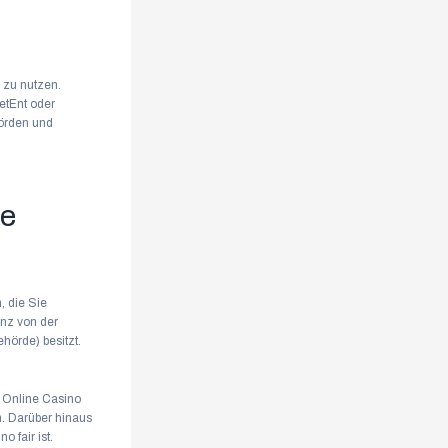
 zu nutzen.
etEnt oder
hörden und
ne
, die Sie
enz von der
hörde) besitzt.
es Online Casino
en. Darüber hinaus
 fair ist.