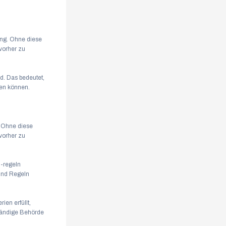
ung. Ohne diese
 vorher zu
nd. Das bedeutet,
den können.
. Ohne diese
 vorher zu
 -regeln
 und Regeln
ien erfüllt,
ständige Behörde