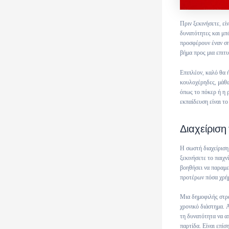
Πριν ξεκινήσετε, εί
δυνατότητες και μπ
προσφέρουν έναν ση
βήμα προς μια επιτυ
Επιπλέον, καλό θα ή
κουλοχέρηδες, μάθε
όπως το πόκερ ή η 
εκπαίδευση είναι το 
Διαχείριση
Η σωστή διαχείριση 
ξεκινήσετε το παιχν
βοηθήσει να παραμε
προτέρων πόσα χρήμ
Μια δημοφιλής στρατ
χρονικό διάστημα. 
τη δυνατότητα να α
παρτίδα. Είναι επίσ