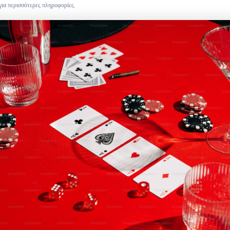
για περισσότερες πληροφορίες.