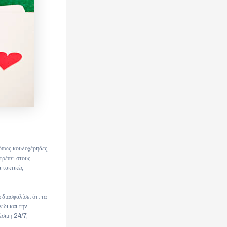
 όπως κουλοχέρηδες,
τρέπει στους
ι τακτικές
διασφαλίσει ότι τα
ίδι και την
έσιμη 24/7,