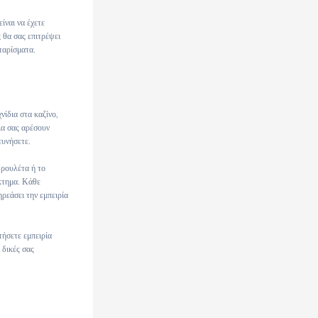
ίναι να έχετε
 θα σας επιτρέψει
ταρίσματα.
νίδια στα καζίνο,
ια σας αρέσουν
ευνήσετε.
 ρουλέτα ή το
έκτημα. Κάθε
ηρεάσει την εμπειρία
τήσετε εμπειρία
 δικές σας