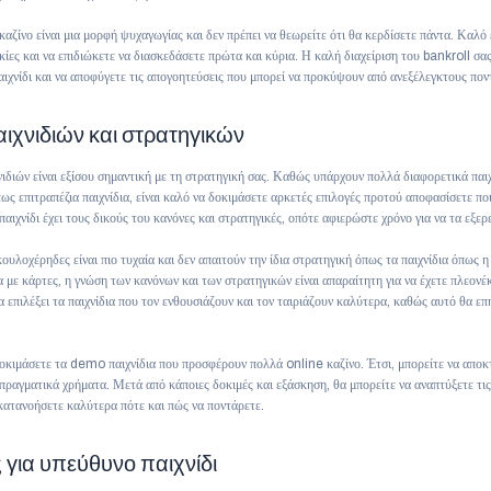
καζίνο είναι μια μορφή ψυχαγωγίας και δεν πρέπει να θεωρείτε ότι θα κερδίσετε πάντα. Καλό ε
ίες και να επιδιώκετε να διασκεδάσετε πρώτα και κύρια. Η καλή διαχείριση του bankroll σας
αιχνίδι και να αποφύγετε τις απογοητεύσεις που μπορεί να προκύψουν από ανεξέλεγκτους πον
ιχνιδιών και στρατηγικών
ιδιών είναι εξίσου σημαντική με τη στρατηγική σας. Καθώς υπάρχουν πολλά διαφορετικά παιχ
ως επιτραπέζια παιχνίδια, είναι καλό να δοκιμάσετε αρκετές επιλογές προτού αποφασίσετε πο
αιχνίδι έχει τους δικούς του κανόνες και στρατηγικές, οπότε αφιερώστε χρόνο για να τα εξερ
κουλοχέρηδες είναι πιο τυχαία και δεν απαιτούν την ίδια στρατηγική όπως τα παιχνίδια όπως η
α με κάρτες, η γνώση των κανόνων και των στρατηγικών είναι απαραίτητη για να έχετε πλεον
α επιλέξει τα παιχνίδια που τον ενθουσιάζουν και τον ταιριάζουν καλύτερα, καθώς αυτό θα επ
οκιμάσετε τα demo παιχνίδια που προσφέρουν πολλά online καζίνο. Έτσι, μπορείτε να αποκ
 πραγματικά χρήματα. Μετά από κάποιες δοκιμές και εξάσκηση, θα μπορείτε να αναπτύξετε τις
 κατανοήσετε καλύτερα πότε και πώς να ποντάρετε.
για υπεύθυνο παιχνίδι