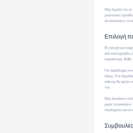
Μην ξεχνάτε ότι το 
ρεαλιστικές προσδοκ
να απολαύσετε το π
Επιλογή πα
Η επιλογή των παιχν
από κουλοχέρηδες έ
περισσότερο. Κάθε π
Για παράδειγμα, οι 
πόκερ. Στα παιχνίδι
παίκτης θα πρέπει ν
του.
Μην διστάσετε να δ
χωρίς να ρισκάρετε
στρατηγικές και να
Συμβουλές 