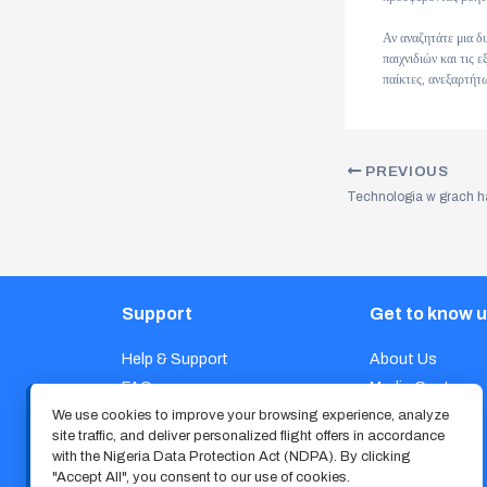
Αν αναζητάτε μια δυ
παιχνιδιών και τις 
παίκτες, ανεξαρτήτ
PREVIOUS
Support
Get to know 
Help & Support
About Us
FAQs
Media Center
We use cookies to improve your browsing experience, analyze
Member Support
Blog
site traffic, and deliver personalized flight offers in accordance
Careers
with the Nigeria Data Protection Act (NDPA). By clicking
"Accept All", you consent to our use of cookies.