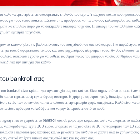
ναι καλό να ερευνήσετε τις διαφορετικές επιλογές που έχετε. Υπάρχουν καζίνο που προσφέρου
όνους για τους νέους παίκτες. Εξετάστε τις προσφορές και τα μπόνους καλωσορίσματος, καθ
μαντικό επιπλέον πόρο για να δοκιμάσετε διάφορα παιχνίδια. Η επιλογή του κατάλληλου καζί
χημένη εμπειρία παιχνιδιού.
ταν να κατανοήσετε τις βασικές έννοιες του παιχνιδιού που σας ενδιαφέρει. Για παράδειγμα, 
τε για τους διαφορετικούς τύπους και τους μηχανισμούς πληρωμών τους. Αν σας ελκύουν τα 
ρουλέτα, αφιερώστε χρόνο για να μάθετε τις στρατηγικές που μπορούν να σας βοηθήσουν να β
κλειδί για την επιτυχία στο καζίνο.
 του bankroll σας
του bankroll είναι κρίσιμη για την επιτυχία σας στο καζίνο. Είναι σημαντικό να ορίσετε έναν
ίδι και να τηρείτε αυτή την απόφαση αυστηρά. Η χρήση μιας στρατηγικής διαχείρισης του ban
ίνετε εντός των ορίων σας και να απολαύσετε την εμπειρία χωρίς υπερβολές. Καλό είναι να α
ατα είστε πρόθυμοι να ξοδέψετε και να μην ξεπεράσετε αυτό το ποσό.
ηγική είναι να χωρίσετε το bankroll σας σε μικρότερα κομμάτια, ώστε να μπορείτε να παίξε
Αν, για παράδειγμα, έχετε 100 ευρώ, μπορείτε να τα χωρίσετε σε 10 πονταρίσματα των 10 ευρ
πολαύσετε περισσότερες παρτίδες και να μειώσετε τον κίνδυνο να χάσετε όλα τα χρήματά σας 
ης σημαντικό να έχετε υπόψη σας τις απώλειες και τις νίκες σας.