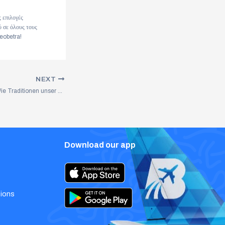
ς επιλογές
ού σε όλους τους
leobetra!
NEXT
Kultur und Glücksspiel Wie Traditionen unser Spielverhalten beeinflussen
Download our app
tions