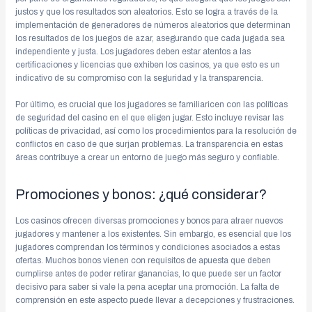
justos y que los resultados son aleatorios. Esto se logra a través de la
implementación de generadores de números aleatorios que determinan
los resultados de los juegos de azar, asegurando que cada jugada sea
independiente y justa. Los jugadores deben estar atentos a las
certificaciones y licencias que exhiben los casinos, ya que esto es un
indicativo de su compromiso con la seguridad y la transparencia.
Por último, es crucial que los jugadores se familiaricen con las políticas
de seguridad del casino en el que eligen jugar. Esto incluye revisar las
políticas de privacidad, así como los procedimientos para la resolución de
conflictos en caso de que surjan problemas. La transparencia en estas
áreas contribuye a crear un entorno de juego más seguro y confiable.
Promociones y bonos: ¿qué considerar?
Los casinos ofrecen diversas promociones y bonos para atraer nuevos
jugadores y mantener a los existentes. Sin embargo, es esencial que los
jugadores comprendan los términos y condiciones asociados a estas
ofertas. Muchos bonos vienen con requisitos de apuesta que deben
cumplirse antes de poder retirar ganancias, lo que puede ser un factor
decisivo para saber si vale la pena aceptar una promoción. La falta de
comprensión en este aspecto puede llevar a decepciones y frustraciones.