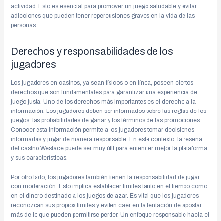
actividad. Esto es esencial para promover un juego saludable y evitar
adicciones que pueden tener repercusiones graves en la vida de las
personas.
Derechos y responsabilidades de los
jugadores
Los jugadores en casinos, ya sean físicos o en línea, poseen ciertos
derechos que son fundamentales para garantizar una experiencia de
juego justa. Uno de los derechos más importantes es el derecho a la
información. Los jugadores deben ser informados sobre las reglas de los
juegos, las probabilidades de ganar y los términos de las promociones.
Conocer esta información permite a los jugadores tomar decisiones
informadas y jugar de manera responsable. En este contexto, la reseña
del casino Westace puede ser muy útil para entender mejor la plataforma
y sus características.
Por otro lado, los jugadores también tienen la responsabilidad de jugar
con moderación. Esto implica establecer límites tanto en el tiempo como
en el dinero destinado a los juegos de azar. Es vital que los jugadores
reconozcan sus propios límites y eviten caer en la tentación de apostar
más de lo que pueden permitirse perder. Un enfoque responsable hacia el