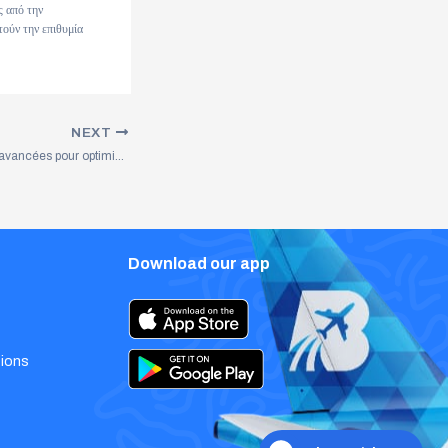
ς από την
τούν την επιθυμία
NEXT
Maîtriser les techniques avancées pour optimiser vos gains au jeu d'argent
Download our app
tions