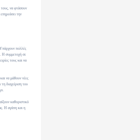
 τους, να φτάσουν
 επηρεάσει την
. Υπάρχουν πολλές
ς. Η συμμετοχή σε
ιρίες τους και να
 και να μάθουν νέες
 τη διαχείριση του
γο.
αίξουν καθοριστικό
ς. Η αγάπη και η