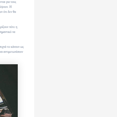
νται για τους
οδέψουν. Η
υν ότι δεν θα
ωρίζουν πότε η
σημαντικό να
συχνά το κάνουν ως
 να αντιμετωπίσουν