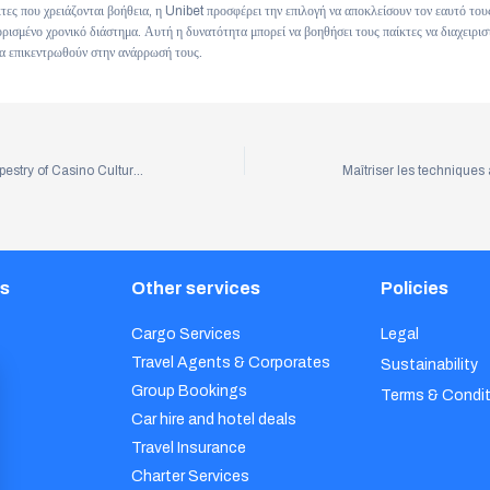
κτες που χρειάζονται βοήθεια, η Unibet προσφέρει την επιλογή να αποκλείσουν τον εαυτό του
ρισμένο χρονικό διάστημα. Αυτή η δυνατότητα μπορεί να βοηθήσει τους παίκτες να διαχειρισ
 να επικεντρωθούν στην ανάρρωσή τους.
Exploring the Global Tapestry of Casino Culture Unveiling Unique Practices and Traditions
us
Other services
Policies
Cargo Services
Legal
Travel Agents & Corporates
Sustainability
Group Bookings
Terms & Condi
Car hire and hotel deals
Travel Insurance
Charter Services