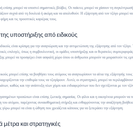
ή επίσης μπορεί να υποστεί σημαντικές βλάβες. Οι παίκτες μπορεί να χάσουν τη συγκέντρωσή
ιάζουν συχνά από τη δουλειά ή ακόμη και να απολυθούν. Η εξάρτηση από τον τζόγο μπορεί να
φήμη και τις προοπτικές καριέρας τους.
της υποστήριξης από ειδικούς
ιδικούς είναι κρίσιμη για την αναγνώριση και την αντιμετώπιση της εξάρτησης από τον τζόγο
τικές επιλογές, όπως η συμβουλευτική, οι ομάδες υποστήριξης και οι θεραπείες συμπεριφορά
ξης μπορεί να προσφέρει έναν ασφαλή χώρο όπου οι άνθρωποι μπορούν να μοιραστούν τις εμπε
ικούς μπορεί επίσης να βοηθήσει τους ατόμους να αναγνωρίσουν τα αίτια της εξάρτησής τους
διαχειρίζονται την επιθυμία τους να τζογάρουν. Αυτές οι στρατηγικές μπορεί να περιλαμβάνουν
μάτων, καθώς και την ανάπτυξη νέων χόμπι και ενδιαφερόντων που δεν σχετίζονται με τον τζό
γαπημένων προσώπων είναι επίσης ζωτικής σημασίας. Οι φίλοι και η οικογένεια μπορούν να π
 του ατόμου, παρέχοντας συναισθηματική στήριξη και ενθαρρύνοντας την αναζήτηση βοήθεια
 γύρω μπορεί να είναι η ώθηση που χρειάζεται κάποιος για να ξεπεράσει την εξάρτηση.
 μέτρα και στρατηγικές