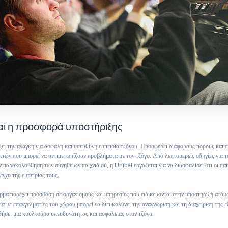
και η προσφορά υποστήριξης
ει την ανάγκη για ασφαλή και υπεύθυνη εμπειρία τζόγου. Προσφέρει διάφορους πόρους και π
κτών που μπορεί να αντιμετωπίζουν προβλήματα με τον τζόγο. Από λεπτομερείς οδηγίες για 
ν παρακολούθηση των συνηθειών παιχνιδιού, η Unibet εργάζεται για να διασφαλίσει ότι οι παί
εγχο της εμπειρίας τους.
ρμα παρέχει πρόσβαση σε οργανισμούς και υπηρεσίες που ειδικεύονται στην υποστήριξη ατό
ία με επαγγελματίες του χώρου μπορεί να διευκολύνει την αναγνώριση και τη διαχείριση της 
ήσει μια κουλτούρα υπευθυνότητας και ασφάλειας στον τζόγο.