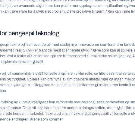
ig å nevne at teknologien også brukes til å overvåke spillemønstre og identifisere po
Ved hjelp av avanserte algoritmer kan plattformer oppdage usunn spilleatferd og iverks
m kan være i fare for å utvikle et problem. Dette proaktive tilnærmingen kan være li
for pengespillteknologi
gespillteknologi ser lovende ut, med stadig nye innovasjoner som forandrer landska
ugmented reality (AR) er blant de mest spennende utviklingene som kan gi spillere
e. Ved å bruke VR-briller kan spillere bli transportert til realistiske spillmiljøer, og
e opplevelsen av pengespill.
gi vil sannsynligvis også fortsette å spille en viktig rolle, og tilby desentraliserte s
arens og trygghet. Spillere kan dra nytte av umiddelbare utbetalinger og ingen mel
levelsen ytterligere. I tillegg kan desentraliserte plattformer gi spillere mer kontroll 
lser.
utvikling av kunstig intelligens kan vi forvente mer personaliserte opplevelser og s
lers preferanser. Dette vil ikke bare forbedre underholdningsverdien, men også sikre at
ndrede trender i markedet. Teknologiens innvirkning på pengespill vil fortsette å utv
nnende endringer i årene som kommer.