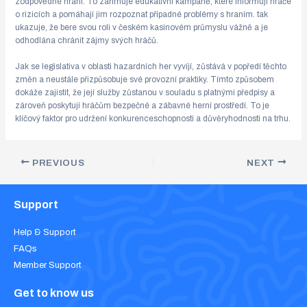
zodpovědné hraní. To zahrnuje edukativní kampaně, které informují hráče
o rizicích a pomáhají jim rozpoznat případné problémy s hraním. tak
ukazuje, že bere svou roli v českém kasinovém průmyslu vážně a je
odhodlána chránit zájmy svých hráčů.
Jak se legislativa v oblasti hazardních her vyvíjí, zůstává v popředí těchto
změn a neustále přizpůsobuje své provozní praktiky. Tímto způsobem
dokáže zajistit, že její služby zůstanou v souladu s platnými předpisy a
zároveň poskytují hráčům bezpečné a zábavné herní prostředí. To je
klíčový faktor pro udržení konkurenceschopnosti a důvěryhodnosti na trhu.
PREVIOUS
NEXT
Support
Help & Support
FAQs
Member Support
Get to know us