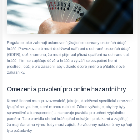
Regulace také zahrnují ustanovení týkající se ochrany osobních údajů
hráčů. Provozo­vatelé musí dodržovat nařízení o ochraně osobních údajů
(GDPR), což znamená, že musí přijmout přísná opatření na ochranu dat
hráčů. Tím se zajišťuje důvěra hráčů a vytváří se bezpečné herní
prostředí, což je pro zásadní, aby udrželo dobré jméno a přitáhlo nové
zákazníky.
Omezení a povolení pro online hazardní hry
Kromě licencí musí provozovatelé, jako je , dodržovat specifická omezení
týkající se typu her, které mohou nabízet. Zákon vyžaduje, aby hry byly
spravedlivé a transparentní, a stanovuje pravidla pro určení výplatního
poměru. Tato pravidla chrání hráče před nekalými praktikami a zajišťují,
že mají šanci na výhru. tedy musí zajistit, že všechny nabízené hry splňují
tyto požadavky.