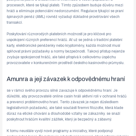
procesech, které se týkají plateb. Tímto způsobem buduje důvěru mezi
hráči a eliminuje potenciální nedorozumění. Regulace týkající se praní
špinavých peněz (AML) rovněž vyžadují důkladné prověřování všech
transakcí.
Poskytování různorodých platebních možností je pro klíčové pro
uspokojení různých preferencí hráčů. Ať už se jedná o tradiční platební
karty, elektronické peněženky nebo kryptoměny, každá možnost musí
splňovat právní požadavky a normy bezpečnosti. Takový přístup nejenže
zvyšuje spokojenost hráčů, ale také přispívá k celkovému úspěchu
provozovatele v konkurenčním prostředí českého kasinového průmyslu.
Amunra a její závazek k odpovědnému hraní
se v rámci svého provozu silně zavazuje k odpovědnému hraní. Je
důležité, aby provozovatelé online casin hráli aktivní roli v ochraně hráčů
a prevenci problémového hraní. Tento závazek je nejen důsledkem
legislativních požadavků, ale také součástí firemní filozofie, která klade
důraz na etické chování a dlouhodobé vztahy se zákazníky. se snaží
poskytnout hráčům kvalitní zážitek, který je bezpečný a zábavný.
K tomu neustále vyvíjí nové programy a iniciativy, které podporují