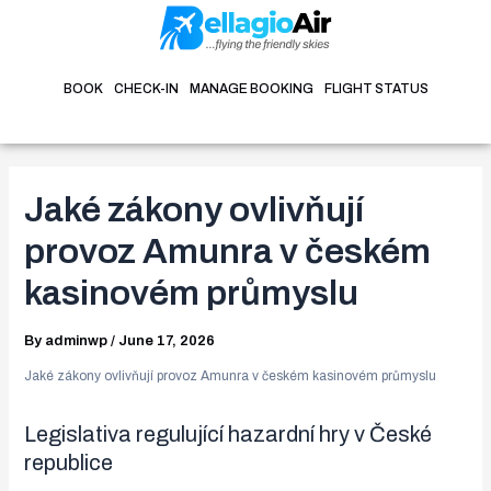
Skip
Post
to
navigation
content
BOOK
CHECK-IN
MANAGE BOOKING
FLIGHT STATUS
Jaké zákony ovlivňují
provoz Amunra v českém
kasinovém průmyslu
By
adminwp
/
June 17, 2026
Jaké zákony ovlivňují provoz Amunra v českém kasinovém průmyslu
Legislativa regulující hazardní hry v České
republice