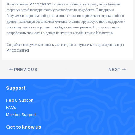
В заключение, Pinco casino является отличным выбором для любителей
азартных игр благодаря своему разнообразию и удобству. С щедрыми
бонусами и широким выбором слотов, это казино привлекает игрока любого
уровня. Благодаря безопасным методам оплаты, круглосуточной поддержке и
высокому качеству игр, ваш опыт будет неповторимым. Не упустите шанс
попробовать свои силы в одном из лучших онлайн-казино Казахстана!
Создайте свою учетную запись уже сегодня и окунитесь в мир азартных игр с
Pinco casino!
PREVIOUS
NEXT
Support
Help & Support
FAQs
Member Support
Get to know us