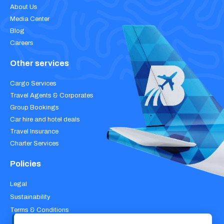
About Us
Media Center
Blog
Careers
Other services
Cargo Services
Travel Agents & Corporates
Group Bookings
Car hire and hotel deals
Travel Insurance
Charter Services
Policies
Legal
Sustainability
Terms & Conditions