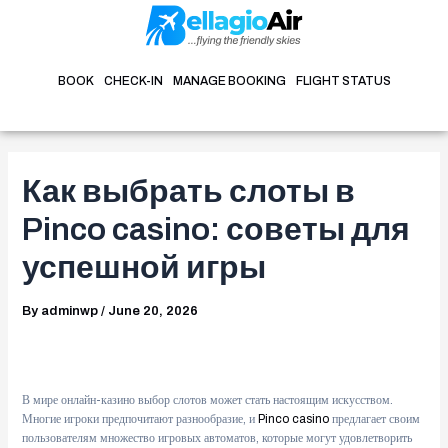
Skip
Post
to
navigation
content
BOOK
CHECK-IN
MANAGE BOOKING
FLIGHT STATUS
Как выбрать слоты в
Pinco casino: советы для
успешной игры
By
adminwp
/
June 20, 2026
В мире онлайн-казино выбор слотов может стать настоящим искусством.
Многие игроки предпочитают разнообразие, и
Pinco casino
предлагает своим
пользователям множество игровых автоматов, которые могут удовлетворить