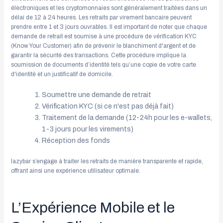
électroniques et les cryptomonnaies sont généralement traitées dans un
délai de 12 à 24 heures. Les retraits par virement bancaire peuvent
prendre entre 1 et 3 jours ouvrables. Il est important de noter que chaque
demande de retrait est soumise à une procédure de vérification KYC
(Know Your Customer) afin de prévenir le blanchiment d'argent et de
garantir la sécurité des transactions. Cette procédure implique la
soumission de documents d’identité tels qu’une copie de votre carte
d'identité et un justificatif de domicile.
Soumettre une demande de retrait
Vérification KYC (si ce n'est pas déjà fait)
Traitement de la demande (12-24h pour les e-wallets,
1-3 jours pour les virements)
Réception des fonds
lazybar s’engage à traiter les retraits de manière transparente et rapide,
offrant ainsi une expérience utilisateur optimale.
L’Expérience Mobile et le