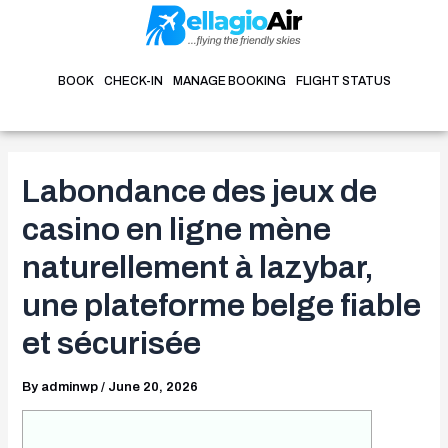
Skip
Post
to
navigation
content
BOOK
CHECK-IN
MANAGE BOOKING
FLIGHT STATUS
Labondance des jeux de
casino en ligne mène
naturellement à lazybar,
une plateforme belge fiable
et sécurisée
By
adminwp
/
June 20, 2026