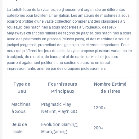
La ludothèque de lazybar est soigneusement organisée en différentes
catégories pour faciliter la navigation. Les amateurs de machines à sous
pourront profiter d'une vaste collection comprenant des classiques à 3
rouleaux, des machines à sous modernes à 5 rouleaux, des jeux
Megaways offrant des milliers de façons de gagner, des machines à sous
avec des paiements en grappes (cluster pays), et des machines à sous à
jackpot progressif, promettant des gains potentiellement importants. Pour
ceux qui préfèrent les jeux de table, lazybar propose plusieurs variantes de
blackjack, de roulette, de baccarat et de casino poker. Les joueurs
pourront également profiter d'une section de casino en direct
impressionnante, animée par des croupiers professionnels.
Type de
Fournisseurs
Nombre Estimé
Jeu
Principaux
de Titres
Machines
Pragmatic Play,
1200+
à Sous
NetEnt, Play'n GO
Jeux de
Evolution Gaming,
200+
Table
Microgaming