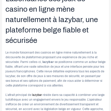
casino en ligne mène
naturellement à lazybar, une
plateforme belge fiable et
sécurisée
Le monde foisonnant des casinos en ligne mène naturellement à la
découverte de plateformes proposant une expérience de jeu riche et
sécurisée. Parmi celles-ci,
lazybar
se positionne comme un acteur belge
fiable, offrant une vaste sélection de jeux et une interface pensée pour les
joueurs francophones. Cette revue détaillée explorera tous les aspects de
lazybar, de son offre de jeux à ses mesures de sécurité, en passant par
ses bonus et ses options de paiement, afin de vous aider à déterminer si
cette plateforme correspond à vos attentes.
L’attrait principal de
lazybar
réside dans sa capacité à combiner une large
ludothèque avec un engagement envers le jeu responsable. L’opérateur
s’efforce de créer un environnement de divertissement transparent et
sécurisé, en accord avec la législation belge en vigueur. Cette approche,