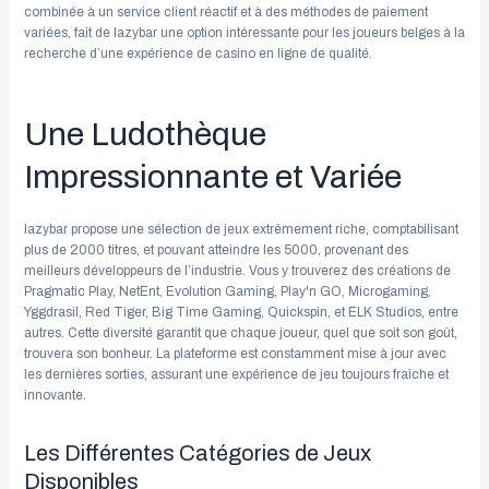
combinée à un service client réactif et à des méthodes de paiement
variées, fait de lazybar une option intéressante pour les joueurs belges à la
recherche d’une expérience de casino en ligne de qualité.
Une Ludothèque
Impressionnante et Variée
lazybar propose une sélection de jeux extrêmement riche, comptabilisant
plus de 2000 titres, et pouvant atteindre les 5000, provenant des
meilleurs développeurs de l’industrie. Vous y trouverez des créations de
Pragmatic Play, NetEnt, Evolution Gaming, Play'n GO, Microgaming,
Yggdrasil, Red Tiger, Big Time Gaming, Quickspin, et ELK Studios, entre
autres. Cette diversité garantit que chaque joueur, quel que soit son goût,
trouvera son bonheur. La plateforme est constamment mise à jour avec
les dernières sorties, assurant une expérience de jeu toujours fraîche et
innovante.
Les Différentes Catégories de Jeux
Disponibles