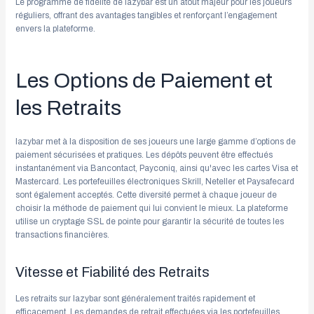
Le programme de fidélité de lazybar est un atout majeur pour les joueurs
réguliers, offrant des avantages tangibles et renforçant l’engagement
envers la plateforme.
Les Options de Paiement et
les Retraits
lazybar met à la disposition de ses joueurs une large gamme d’options de
paiement sécurisées et pratiques. Les dépôts peuvent être effectués
instantanément via Bancontact, Payconiq, ainsi qu'avec les cartes Visa et
Mastercard. Les portefeuilles électroniques Skrill, Neteller et Paysafecard
sont également acceptés. Cette diversité permet à chaque joueur de
choisir la méthode de paiement qui lui convient le mieux. La plateforme
utilise un cryptage SSL de pointe pour garantir la sécurité de toutes les
transactions financières.
Vitesse et Fiabilité des Retraits
Les retraits sur lazybar sont généralement traités rapidement et
efficacement. Les demandes de retrait effectuées via les portefeuilles