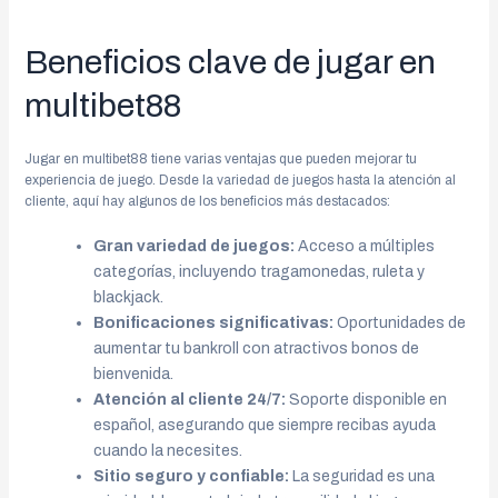
Beneficios clave de jugar en
multibet88
Jugar en multibet88 tiene varias ventajas que pueden mejorar tu
experiencia de juego. Desde la variedad de juegos hasta la atención al
cliente, aquí hay algunos de los beneficios más destacados:
Gran variedad de juegos:
Acceso a múltiples
categorías, incluyendo tragamonedas, ruleta y
blackjack.
Bonificaciones significativas:
Oportunidades de
aumentar tu bankroll con atractivos bonos de
bienvenida.
Atención al cliente 24/7:
Soporte disponible en
español, asegurando que siempre recibas ayuda
cuando la necesites.
Sitio seguro y confiable:
La seguridad es una