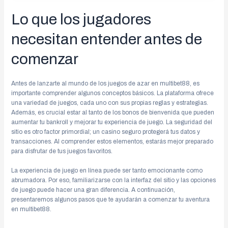
Lo que los jugadores
necesitan entender antes de
comenzar
Antes de lanzarte al mundo de los juegos de azar en multibet88, es
importante comprender algunos conceptos básicos. La plataforma ofrece
una variedad de juegos, cada uno con sus propias reglas y estrategias.
Además, es crucial estar al tanto de los bonos de bienvenida que pueden
aumentar tu bankroll y mejorar tu experiencia de juego. La seguridad del
sitio es otro factor primordial; un casino seguro protegerá tus datos y
transacciones. Al comprender estos elementos, estarás mejor preparado
para disfrutar de tus juegos favoritos.
La experiencia de juego en línea puede ser tanto emocionante como
abrumadora. Por eso, familiarizarse con la interfaz del sitio y las opciones
de juego puede hacer una gran diferencia. A continuación,
presentaremos algunos pasos que te ayudarán a comenzar tu aventura
en multibet88.