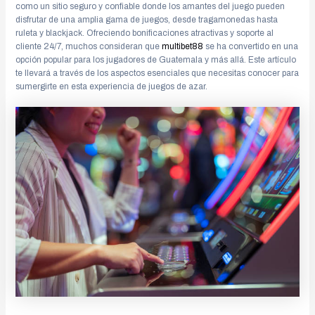
como un sitio seguro y confiable donde los amantes del juego pueden
disfrutar de una amplia gama de juegos, desde tragamonedas hasta
ruleta y blackjack. Ofreciendo bonificaciones atractivas y soporte al
cliente 24/7, muchos consideran que
multibet88
se ha convertido en una
opción popular para los jugadores de Guatemala y más allá. Este artículo
te llevará a través de los aspectos esenciales que necesitas conocer para
sumergirte en esta experiencia de juegos de azar.