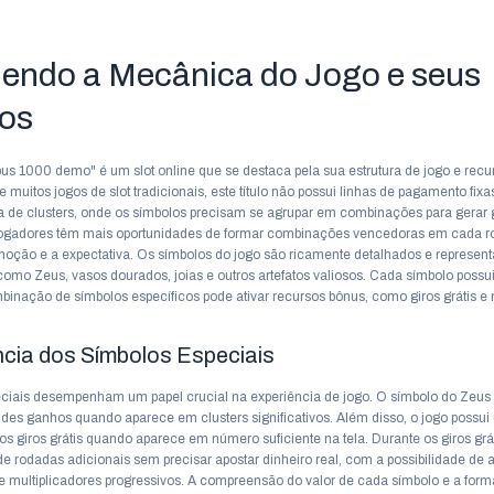
endo a Mecânica do Jogo e seus
os
us 1000 demo" é um slot online que se destaca pela sua estrutura de jogo e recu
 muitos jogos de slot tradicionais, este título não possui linhas de pagamento fixa
ma de clusters, onde os símbolos precisam se agrupar em combinações para gerar 
 jogadores têm mais oportunidades de formar combinações vencedoras em cada r
ção e a expectativa. Os símbolos do jogo são ricamente detalhados e represen
como Zeus, vasos dourados, joias e outros artefatos valiosos. Cada símbolo possu
mbinação de símbolos específicos pode ativar recursos bônus, como giros grátis e 
cia dos Símbolos Especiais
ciais desempenham um papel crucial na experiência de jogo. O símbolo do Zeus 
ndes ganhos quando aparece em clusters significativos. Além disso, o jogo possu
a os giros grátis quando aparece em número suficiente na tela. Durante os giros grá
e rodadas adicionais sem precisar apostar dinheiro real, com a possibilidade de
e multiplicadores progressivos. A compreensão do valor de cada símbolo e a for