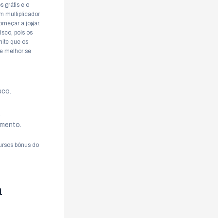
 grátis e o
m multiplicador
omeçar a jogar.
isco, pois os
mite que os
ue melhor se
sco.
.
imento.
ursos bônus do
a