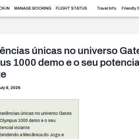
Travel Info
Friendly 
CK-IN
MANAGE BOOKING
FLIGHT STATUS
ências únicas no universo Gat
s 1000 demo e o seu potencia
te
uly 8, 2026
periências únicas no universo Gates
 Olympus 1000 demo e o seu
tencial viciante
tendendo a Mecânica do Jogo e