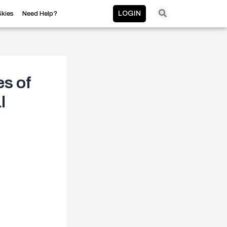
LOGIN
Skies
Need Help?
es of
l