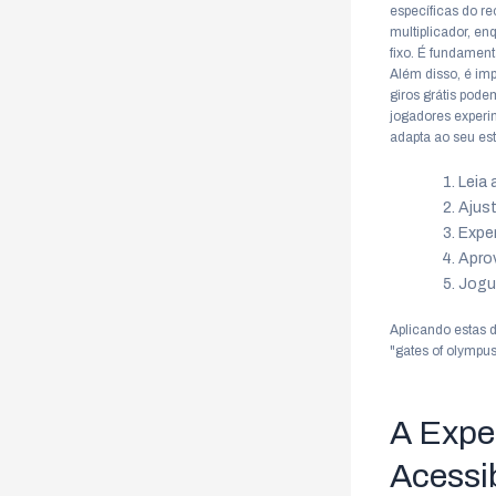
específicas do r
multiplicador, e
fixo. É fundament
Além disso, é imp
giros grátis pod
jogadores experim
adapta ao seu est
Leia 
Ajust
Exper
Aprov
Jogu
Aplicando estas 
"gates of olympu
A Expe
Acessi