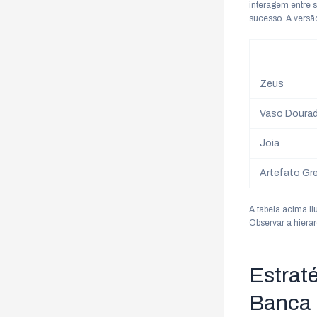
interagem entre 
sucesso. A versão
Zeus
Vaso Doura
Joia
Artefato Gr
A tabela acima il
Observar a hiera
Estrat
Banca