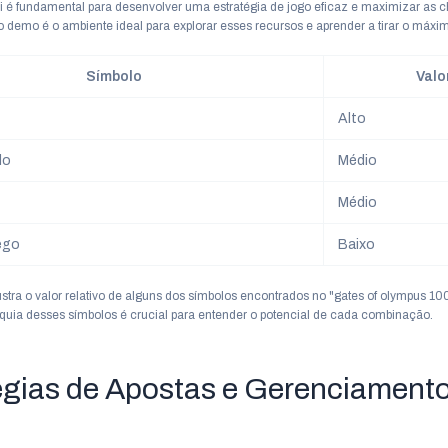
si é fundamental para desenvolver uma estratégia de jogo eficaz e maximizar as 
 demo é o ambiente ideal para explorar esses recursos e aprender a tirar o máxim
Símbolo
Valo
Alto
do
Médio
Médio
ego
Baixo
ustra o valor relativo de alguns dos símbolos encontrados no "gates of olympus 1
rquia desses símbolos é crucial para entender o potencial de cada combinação.
égias de Apostas e Gerenciament