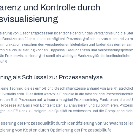
arenz und Kontrolle durch
svisualisierung
isierung von Geschäftsprozessen ist entscheidend für das Verständnis und die St
tive Benutzeroberfläche, die es ermöglicht, Prozesse grafisch darzustellen und zu m
Kommunikation zwischen den verschiedenen Beteiligten und fördert das gemeinsa
rch die Visualisierung können Engpässe, Redundanzen und Verbesserungspotenzi
ie Prozessvisualisierung ist somit ein wichtiges Werkzeug für die kontinuierliche
rung.
ning als Schlüssel zur Prozessanalyse
t eine Technik, die es ermöglicht, Geschäftsprozesse anhand von Ereignisprotokol
u visualisieren. Dies liefert wertvolle Einblicke in die tatsächliche Prozessdurchf
n den Soll-Prozessen auf.
winaura
integriert Prozessmining-Funktionen, die es
e Prozesse auf Basis von Echtzeitdaten zu analysieren und zu optimieren. Prozes
gen, die Effizienz zu steigern, die Qualität zu verbessern und die Compliance sich
sserung der Prozessqualität durch Identifizierung von Schwachstelle
zierung von Kosten durch Optimierung der Prozessabläufe