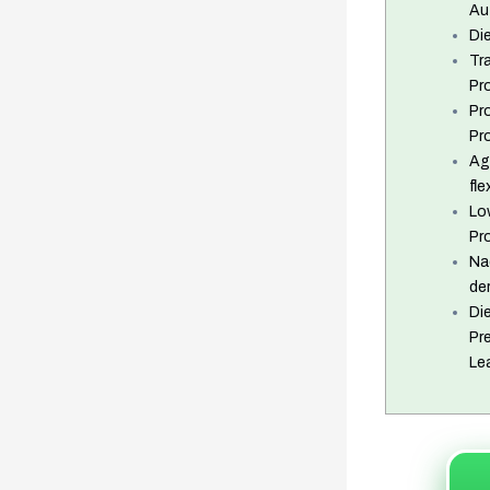
Au
Die
Tr
Pr
Pr
Pr
Ag
fl
Lo
Pr
Na
de
Di
Pr
Le