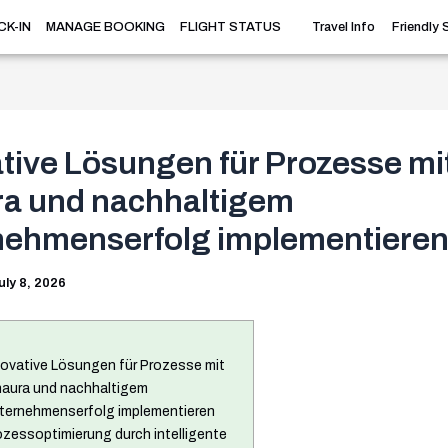
Travel Info
Friendly 
CK-IN
MANAGE BOOKING
FLIGHT STATUS
tive Lösungen für Prozesse mi
ra und nachhaltigem
nehmenserfolg implementiere
uly 8, 2026
novative Lösungen für Prozesse mit
naura und nachhaltigem
ternehmenserfolg implementieren
ozessoptimierung durch intelligente