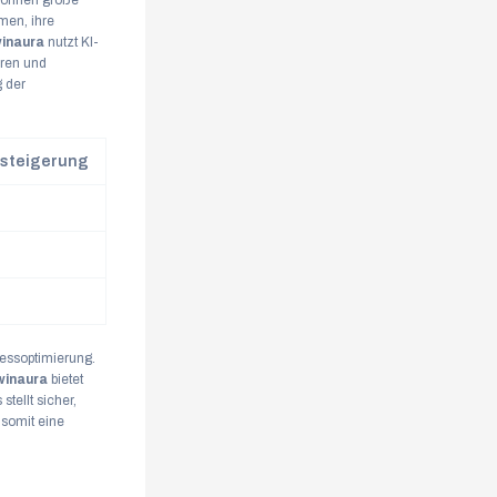
 können große
men, ihre
inaura
nutzt KI-
eren und
g der
zsteigerung
zessoptimierung.
winaura
bietet
tellt sicher,
somit eine