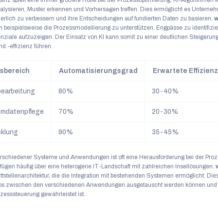
igenz spielt eine immer größere Rolle bei der Prozessoptimierung. KI-Algorithmen
ysieren, Muster erkennen und Vorhersagen treffen. Dies ermöglicht es Unterneh
erlich zu verbessern und ihre Entscheidungen auf fundierten Daten zu basieren.
w
 beispielsweise die Prozessmodellierung zu unterstützen, Engpässe zu identifizi
nziale aufzuzeigen. Der Einsatz von KI kann somit zu einer deutlichen Steigerun
nd -effizienz führen.
sbereich
Automatisierungsgrad
Erwartete Effizien
earbeitung
80%
30-40%
mdatenpflege
70%
20-30%
cklung
90%
35-45%
verschiedener Systeme und Anwendungen ist oft eine Herausforderung bei der Pro
ügen häufig über eine heterogene IT-Landschaft mit zahlreichen Insellösungen.
tstellenarchitektur, die die Integration mit bestehenden Systemen ermöglicht. Dies s
los zwischen den verschiedenen Anwendungen ausgetauscht werden können und 
zesssteuerung gewährleistet ist.