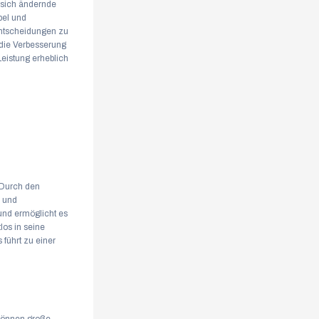
, sich ändernde
bel und
 Entscheidungen zu
 die Verbesserung
eistung erheblich
 Durch den
e und
 und ermöglicht es
los in seine
 führt zu einer