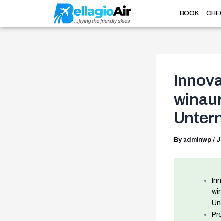
Skip
Post
BOOK
CHE
to
navigation
content
Innova
winau
Unter
By
adminwp
/
J
In
wi
Un
Pr