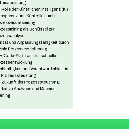
tomatisierung
 Rolle der Künstlichen Intelligenz (KI)
ansparenz und Kontrolle durch
ozessvisualisierung
ozessmining als Schlüssel zur
ozessanalyse
ilität und Anpassungsfähigkeit durch
exible Prozessmodellierung
w-Code-Plattform für schnelle
ozessentwicklung
chhaltigkeit und Verantwortlichkeit in
r Prozesssteuerung
e Zukunft der Prozesssteuerung:
edictive Analytics und Machine
arning