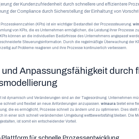
erung der Kundenzufriedenheit durch schnellere und effizientere Pro
ung der Compliance durch Sicherstellung der Einhaltung von Vorschri
Prozesskennzahlen (KPIs) ist ein wichtiger Bestandteil der Prozesssteuerung.
wi
ung von KPIs, die es Unternehmen ermöglichen, die Leistung ihrer Prozesse 
 KPIs können an die individuellen Bedürfnisse des Unternehmens angepasst werde
schneiderte Steuerungsinformation. Durch die regelmäßige Überwachung der K
eitig auf Probleme reagieren und ihre Prozesse kontinuierlich verbessern.
t und Anpassungsfähigkeit durch f
smodellierung
t ist dynamisch und Veränderungen sind an der Tagesordnung. Unternehmen müs
sse schnell und flexibel an neue Anforderungen anzupassen.
winaura
bietet eine fle
ng, die es ermöglicht, Prozesse schnell zu ändern und zu optimieren. Dies stellt 
 in einer sich schnell verändernden Umgebung wettbewerbsfähig bleiben. Die Mö
estalten, ist somit ein entscheidender Vorteil.
lattform für schnelle Prozessentwicklung