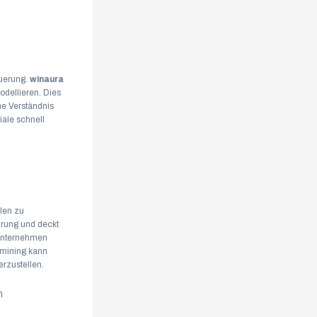
euerung.
winaura
odellieren. Dies
me Verständnis
ale schnell
len zu
ührung und deckt
 Unternehmen
smining kann
erzustellen.
n