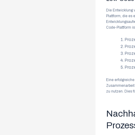
Die Entwicklung 
Plattform, die es
Entwicklungsaufw
Code-Plattform is
Proze
Proz
Proz
Proz
Proz
Eine erfolgreiche 
Zusammenarbeit u
zu nutzen. Dies f
Nachhal
Prozes