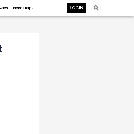
LOGIN
Skies
Need Help?
t
n