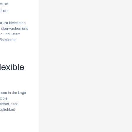
zesse
ften
naura
bietet eine
zu überwachen und
n und liefern
PIs können
lexible
sen in der Lage
xible
sicher, dass
glichkeit,