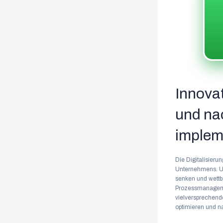
Innova
und na
implem
Die Digitalisieru
Unternehmens. Un
senken und wettbe
Prozessmanageme
vielversprechende
optimieren und n