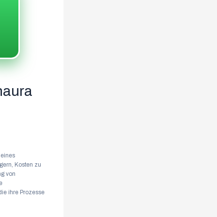
naura
 eines
gern, Kosten zu
ng von
e
die ihre Prozesse