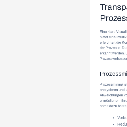
Transp
Prozes
Eine klare Visual
bietet eine intui
erleichtert die 
der Prozesse. Du
erkannt werden. D
Prozessverbesse
Prozessmi
Prozessmining is
analysieren und z
Abweichungen vo
ermöglichen, ihr
somit dazu beitra
Verbe
Redu