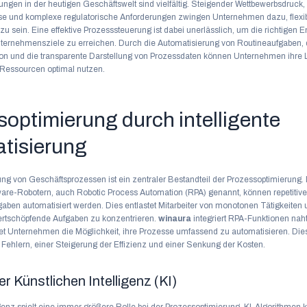
ngen in der heutigen Geschäftswelt sind vielfältig. Steigender Wettbewerbsdruck
e und komplexe regulatorische Anforderungen zwingen Unternehmen dazu, flexi
u sein. Eine effektive Prozesssteuerung ist dabei unerlässlich, um die richtigen
Unternehmensziele zu erreichen. Durch die Automatisierung von Routineaufgaben,
n und die transparente Darstellung von Prozessdaten können Unternehmen ihre L
e Ressourcen optimal nutzen.
optimierung durch intelligente
tisierung
ung von Geschäftsprozessen ist ein zentraler Bestandteil der Prozessoptimierung.
ware-Robotern, auch Robotic Process Automation (RPA) genannt, können repetitiv
gaben automatisiert werden. Dies entlastet Mitarbeiter von monotonen Tätigkeiten
wertschöpfende Aufgaben zu konzentrieren.
winaura
integriert RPA-Funktionen naht
tet Unternehmen die Möglichkeit, ihre Prozesse umfassend zu automatisieren. Dies
Fehlern, einer Steigerung der Effizienz und einer Senkung der Kosten.
er Künstlichen Intelligenz (KI)