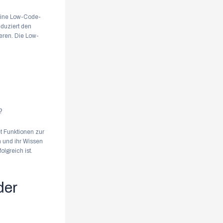
eine Low-Code-
eduziert den
eren. Die Low-
?
t Funktionen zur
n und ihr Wissen
olgreich ist.
der