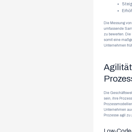
Steig
Erhöh
Die Messung von 
umfassende Samml
zu bewerten. Die
somit eine maßge
Unternehmen frühz
Agilitä
Prozes
Die Geschäftswel
sein, ihre Proze
Prozessmodellieru
Unternehmen auch
Prozesse agil zu g
Low-Code-P