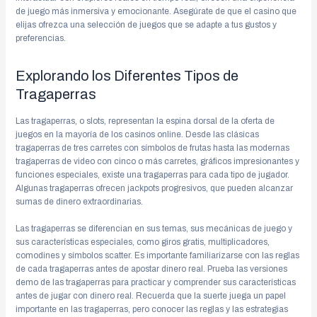
de juego más inmersiva y emocionante. Asegúrate de que el casino que
elijas ofrezca una selección de juegos que se adapte a tus gustos y
preferencias.
Explorando los Diferentes Tipos de
Tragaperras
Las tragaperras, o slots, representan la espina dorsal de la oferta de
juegos en la mayoría de los casinos online. Desde las clásicas
tragaperras de tres carretes con símbolos de frutas hasta las modernas
tragaperras de video con cinco o más carretes, gráficos impresionantes y
funciones especiales, existe una tragaperras para cada tipo de jugador.
Algunas tragaperras ofrecen jackpots progresivos, que pueden alcanzar
sumas de dinero extraordinarias.
Las tragaperras se diferencian en sus temas, sus mecánicas de juego y
sus características especiales, como giros gratis, multiplicadores,
comodines y símbolos scatter. Es importante familiarizarse con las reglas
de cada tragaperras antes de apostar dinero real. Prueba las versiones
demo de las tragaperras para practicar y comprender sus características
antes de jugar con dinero real. Recuerda que la suerte juega un papel
importante en las tragaperras, pero conocer las reglas y las estrategias