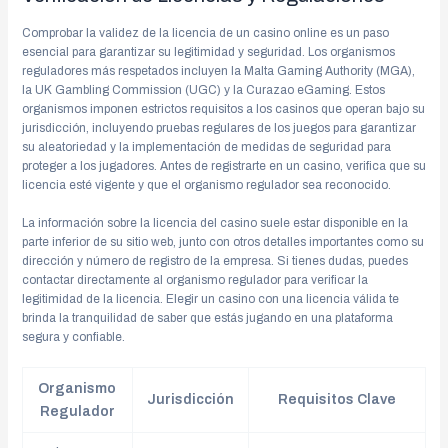
Comprobar la validez de la licencia de un casino online es un paso
esencial para garantizar su legitimidad y seguridad. Los organismos
reguladores más respetados incluyen la Malta Gaming Authority (MGA),
la UK Gambling Commission (UGC) y la Curazao eGaming. Estos
organismos imponen estrictos requisitos a los casinos que operan bajo su
jurisdicción, incluyendo pruebas regulares de los juegos para garantizar
su aleatoriedad y la implementación de medidas de seguridad para
proteger a los jugadores. Antes de registrarte en un casino, verifica que su
licencia esté vigente y que el organismo regulador sea reconocido.
La información sobre la licencia del casino suele estar disponible en la
parte inferior de su sitio web, junto con otros detalles importantes como su
dirección y número de registro de la empresa. Si tienes dudas, puedes
contactar directamente al organismo regulador para verificar la
legitimidad de la licencia. Elegir un casino con una licencia válida te
brinda la tranquilidad de saber que estás jugando en una plataforma
segura y confiable.
Organismo
Jurisdicción
Requisitos Clave
Regulador