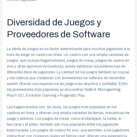
Diversidad de Juegos y
Proveedores de Software
La oferta de juegos es un factor determinante para muchos jugadores a la
hora de elegir un casino en línea. Un casino con una amplia variedad de
juegos, que incluya tragamonedas, juegos de mesa, juegos de casino en
vivo y otras opciones innovadoras, puede satisfacer las preferencias de
diferentes tipos de jugadores. La calidad de los juegos también es crucial,
y los casinos que colaboran con proveedores de software de renombre
suelen ofrecer una experiencia de juego más atractiva y confiable. Entre
los proveedores más populares se encuentran NetEnt, Microgaming,
Play'n GO, Evolution Gaming y Pragmatic Play.
Las tragamonedas son, sin duda, los juegos más populares en los
casinos en línea, y ofrecen una amplia variedad de temas, mecánicas de
juego y premios. Los juegos de mesa, como el blackjack, la ruleta, el
baccarat y el póker, también son muy populares entre los jugadores
tradicionales. Los juegos de casino en vivo, que permiten a los jugadores
interactuar con crupieres reales en tiempo real, ofrecen una experiencia