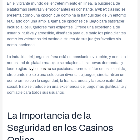
En el vibrante mundo del entretenimiento en línea, la búsqueda de
plataformas seguras y emocionantes es constante.
ivybet casino
se
presenta como una opción que combina la tranquilidad de un entorno
regulado con una amplia gama de opciones de juego para satisfacer
incluso a los jugadores más exigentes. Ofrece una experiencia de
usuario intuitiva y accesible, diseñada para que tanto los principiantes
como los veteranos del casino disfruten de sus juegos favoritos sin
complicaciones.
La industria del juego en línea está en constante evolución, y con ello, la
necesidad de plataformas que se adapten a las nuevas demandas y
tecnologías.
ivybet casino
se posiciona como un líder en este sentido,
ofreciendo no solo una selección diversa de juegos, sino también un
compromiso con la seguridad, la transparencia y la responsabilidad
social. Esto se traduce en una experiencia de juego más gratificante y
confiable para todos sus usuarios.
La Importancia de la
Seguridad en los Casinos