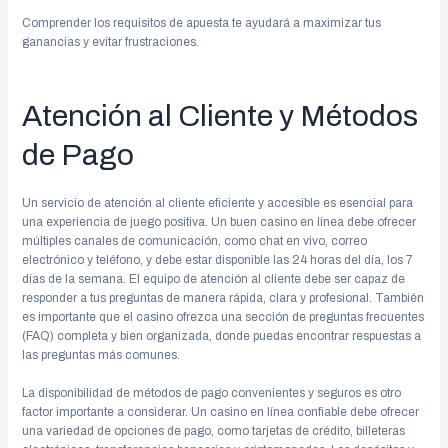
Comprender los requisitos de apuesta te ayudará a maximizar tus
ganancias y evitar frustraciones.
Atención al Cliente y Métodos
de Pago
Un servicio de atención al cliente eficiente y accesible es esencial para
una experiencia de juego positiva. Un buen casino en línea debe ofrecer
múltiples canales de comunicación, como chat en vivo, correo
electrónico y teléfono, y debe estar disponible las 24 horas del día, los 7
días de la semana. El equipo de atención al cliente debe ser capaz de
responder a tus preguntas de manera rápida, clara y profesional. También
es importante que el casino ofrezca una sección de preguntas frecuentes
(FAQ) completa y bien organizada, donde puedas encontrar respuestas a
las preguntas más comunes.
La disponibilidad de métodos de pago convenientes y seguros es otro
factor importante a considerar. Un casino en línea confiable debe ofrecer
una variedad de opciones de pago, como tarjetas de crédito, billeteras