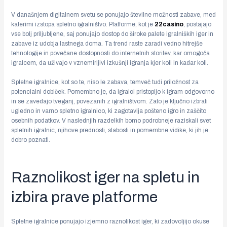
V današnjem digitalnem svetu se ponujajo številne možnosti zabave, med
katerimi izstopa spletno igralništvo. Platforme, kot je
22casino
, postajajo
vse bolj priljubljene, saj ponujajo dostop do široke palete igralniških iger in
zabave iz udobja lastnega doma. Ta trend raste zaradi vedno hitrejše
tehnologije in povečane dostopnosti do internetnih storitev, kar omogoča
igralcem, da uživajo v vznemirljivi izkušnji igranja kjer koli in kadar koli.
Spletne igralnice, kot so te, niso le zabava, temveč tudi priložnost za
potencialni dobiček. Pomembno je, da igralci pristopijo k igram odgovorno
in se zavedajo tveganj, povezanih z igralništvom. Zato je ključno izbrati
ugledno in varno spletno igralnico, ki zagotavlja pošteno igro in zaščito
osebnih podatkov. V naslednjih razdelkih bomo podrobneje raziskali svet
spletnih igralnic, njihove prednosti, slabosti in pomembne vidike, ki jih je
dobro poznati.
Raznolikost iger na spletu in
izbira prave platforme
Spletne igralnice ponujajo izjemno raznolikost iger, ki zadovoljijo okuse