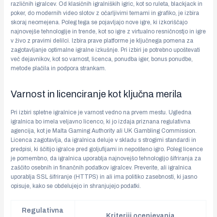
različnih igralcev. Od klasičnih igralniških igric, kot so ruleta, blackjack in
poker, do modernih video slotov z očarljivimi temami in grafiko, je izbira
skoraj neomejena. Poleg tega se pojavljajo nove igre, ki izkoriščajo
najnovejše tehnologije in trende, kot so igre z virtualno resničnostjo in igre
v živo z pravimi delilci. Izbira prave platforme je ključnega pomena za
zagotavljanje optimalne igralne izkušnje. Pri izbiri je potrebno upoštevati
več dejavnikov, kot so varnost, licenca, ponudba iger, bonus ponudbe,
metode plačila in podpora strankam.
Varnost in licenciranje kot ključna merila
Pri izbiri spletne igralnice je varnost vedno na prvem mestu. Ugledna
igralnica bo imela veljavno licenco, ki jo izdaja priznana regulativna
agencija, kot je Malta Gaming Authority ali UK Gambling Commission.
Licenca zagotavlja, da igralnica deluje v skladu s strogimi standardi in
predpisi, ki ščitijo igralce pred goljufijami in nepošteno igro. Poleg licence
je pomembno, da igralnica uporablja najnovejšo tehnologijo šifriranja za
zaščito osebnih in finančnih podatkov igralcev. Preverite, ali igralnica
uporablja SSL šifriranje (HTTPS) in ali ima politiko zasebnosti, ki jasno
opisuje, kako se obdelujejo in shranjujejo podatki.
Regulativna
Kriteriji ocenjevanja