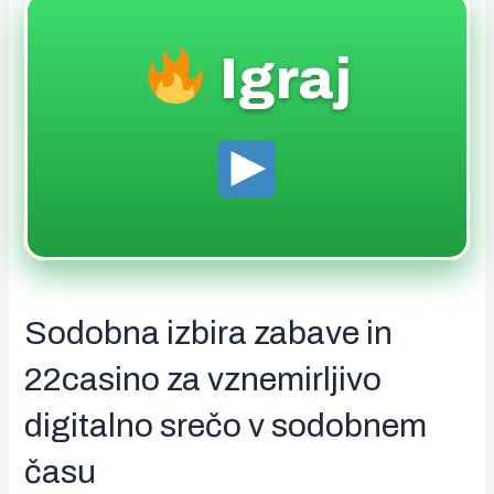
Igraj
Sodobna izbira zabave in
22casino za vznemirljivo
digitalno srečo v sodobnem
času