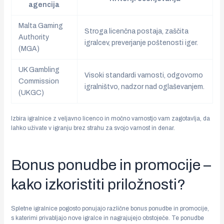
agencija
Malta Gaming
Stroga licenčna postaja, zaščita
Authority
igralcev, preverjanje poštenosti iger.
(MGA)
UK Gambling
Visoki standardi varnosti, odgovorno
Commission
igralništvo, nadzor nad oglaševanjem.
(UKGC)
Izbira igralnice z veljavno licenco in močno varnostjo vam zagotavlja, da
lahko uživate v igranju brez strahu za svojo varnost in denar.
Bonus ponudbe in promocije –
kako izkoristiti priložnosti?
Spletne igralnice pogosto ponujajo različne bonus ponudbe in promocije,
s katerimi privabljajo nove igralce in nagrajujejo obstoječe. Te ponudbe