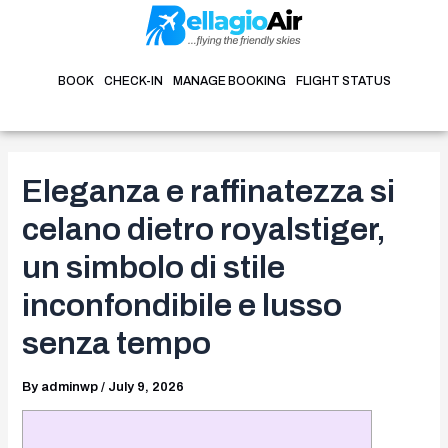
Skip
Post
to
navigation
content
BOOK
CHECK-IN
MANAGE BOOKING
FLIGHT STATUS
Eleganza e raffinatezza si
celano dietro royalstiger,
un simbolo di stile
inconfondibile e lusso
senza tempo
By
adminwp
/
July 9, 2026