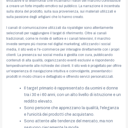
evocative e di testimonial che incarnano i valori del marchio contribuisce
a creare un forte impatto emotivo sul pubblico. La narrazione è incentrata
sulla storia del prodotto, sulla sua provenienza, sui materiali utilizzati e
sulla passione degli artigiani che lo hanno creato.
I canali di comunicazione utilizzati da royalstiger sono attentamente
selezionati per raggiungere il target di riferimento. Oltre ai canali
tradizionali, come le riviste di settore e i canali televisivi, il marchio
investe sempre più risorse nel digital marketing, utilizzando i social
media, il sito web e l'e-commerce per interagire direttamente con i propri
clienti. La presenza sui social media è gestita con cura, pubblicando
contenuti di alta qualità, organizzando eventi esclusivi e rispondendo
tempestivamente alle richieste dei clienti. Il sito web è progettato per offrire
un'esperienza di navigazione intuitiva e coinvolgente, presentando i
prodotti in modo chiaro e dettagliato e offrendo servizi personalizzati.
Il target primario è rappresentato da uomini e donne
tra i 30 e i 60 anni, con un alto livello di istruzione e un
reddito elevato.
Sono persone che apprezzano la qualità, l'eleganza
e l'unicità dei prodotti che acquistano.
Sono attente alle tendenze del mercato, ma non
seguono ciecamente la moda.