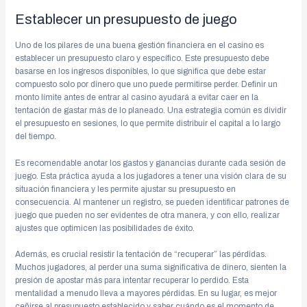
Establecer un presupuesto de juego
Uno de los pilares de una buena gestión financiera en el casino es
establecer un presupuesto claro y específico. Este presupuesto debe
basarse en los ingresos disponibles, lo que significa que debe estar
compuesto solo por dinero que uno puede permitirse perder. Definir un
monto límite antes de entrar al casino ayudará a evitar caer en la
tentación de gastar más de lo planeado. Una estrategia común es dividir
el presupuesto en sesiones, lo que permite distribuir el capital a lo largo
del tiempo.
Es recomendable anotar los gastos y ganancias durante cada sesión de
juego. Esta práctica ayuda a los jugadores a tener una visión clara de su
situación financiera y les permite ajustar su presupuesto en
consecuencia. Al mantener un registro, se pueden identificar patrones de
juego que pueden no ser evidentes de otra manera, y con ello, realizar
ajustes que optimicen las posibilidades de éxito.
Además, es crucial resistir la tentación de “recuperar” las pérdidas.
Muchos jugadores, al perder una suma significativa de dinero, sienten la
presión de apostar más para intentar recuperar lo perdido. Esta
mentalidad a menudo lleva a mayores pérdidas. En su lugar, es mejor
ceñirse al presupuesto establecido y saber cuándo es el momento de