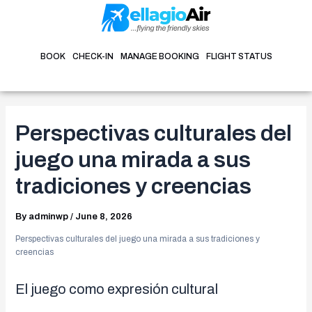
Skip
Post
to
navigation
content
BOOK
CHECK-IN
MANAGE BOOKING
FLIGHT STATUS
Perspectivas culturales del
juego una mirada a sus
tradiciones y creencias
By
adminwp
/
June 8, 2026
Perspectivas culturales del juego una mirada a sus tradiciones y
creencias
El juego como expresión cultural